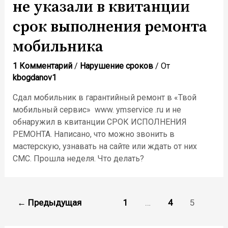
не указали в квитанции
срок выполнения ремонта
мобильника
1 Комментарий
/
Нарушение сроков
/ От
kbogdanov1
Сдал мобильник в гарантийный ремонт в «Твой
мобильный сервис» www. ymservice .ru и не
обнаружил в квитанции СРОК ИСПОЛНЕНИЯ
РЕМОНТА. Написано, что можно звонить в
мастерскую, узнавать на сайте или ждать от них
СМС. Прошла неделя. Что делать?
Пагинация
←
Предыдущая
1
…
4
5
записей