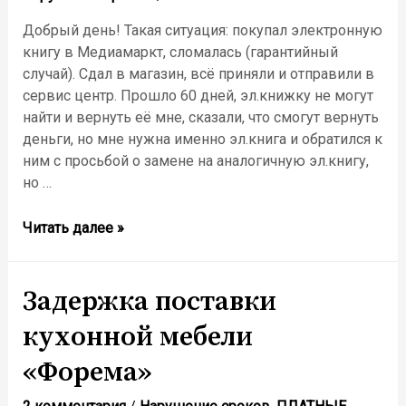
Добрый день! Такая ситуация: покупал электронную
книгу в Медиамаркт, сломалась (гарантийный
случай). Сдал в магазин, всё приняли и отправили в
сервис центр. Прошло 60 дней, эл.книжку не могут
найти и вернуть её мне, сказали, что смогут вернуть
деньги, но мне нужна именно эл.книга и обратился к
ним с просьбой о замене на аналогичную эл.книгу,
но …
Отказали
Читать далее »
в
обмене
товара,
Задержка поставки
срок
кухонной мебели
гарантийного
ремонта
«Форема»
превысил
60