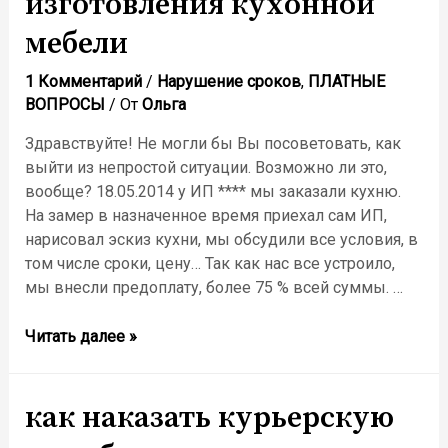
изготовления кухонной
бездействует
мебели
1 Комментарий
/
Нарушение сроков
,
ПЛАТНЫЕ
ВОПРОСЫ
/ От
Ольга
Здравствуйте! Не могли бы Вы посоветовать, как
выйти из непростой ситуации. Возможно ли это,
вообще? 18.05.2014 у ИП **** мы заказали кухню.
На замер в назначенное время приехал сам ИП,
нарисовал эскиз кухни, мы обсудили все условия, в
том числе сроки, цену… Так как нас все устроило,
мы внесли предоплату, более 75 % всей суммы. …
Нарушение
Читать далее »
сроков
изготовления
кухонной
как наказать курьерскую
мебели