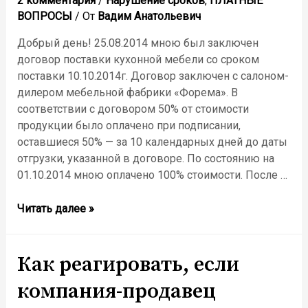
2 комментария
/
Нарушение сроков
,
ПЛАТНЫЕ
дней.
ВОПРОСЫ
/ От
Вадим Анатольевич
Добрый день! 25.08.2014 мною был заключен
договор поставки кухонной мебели со сроком
поставки 10.10.2014г. Договор заключен с салоном-
дилером мебельной фабрики «Форема». В
соответствии с договором 50% от стоимости
продукции было оплачено при подписании,
оставшиеся 50% — за 10 календарных дней до даты
отгрузки, указанной в договоре. По состоянию на
01.10.2014 мною оплачено 100% стоимости. После …
Задержка
Читать далее »
поставки
кухонной
мебели
Как реагировать, если
«Форема»
компания-продавец