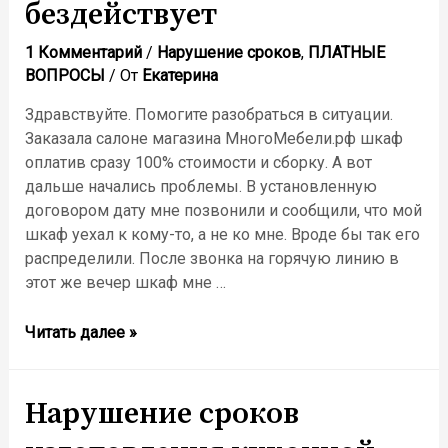
бездействует
1 Комментарий
/
Нарушение сроков
,
ПЛАТНЫЕ
ВОПРОСЫ
/ От
Екатерина
Здравствуйте. Помогите разобраться в ситуации.
Заказала салоне магазина МногоМебели.рф шкаф
оплатив сразу 100% стоимости и сборку. А вот
дальше начались проблемы. В установленную
договором дату мне позвонили и сообщили, что мой
шкаф уехал к кому-то, а не ко мне. Вроде бы так его
распределили. После звонка на горячую линию в
этот же вечер шкаф мне …
Как
Читать далее »
реагировать,
если
компания-
Нарушение сроков
продавец