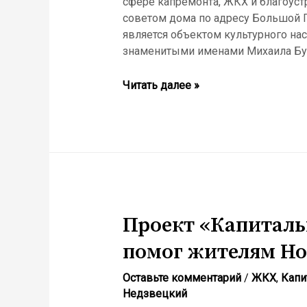
сфере капремонта, ЖКХ и благоустр
советом дома по адресу Большой Г
является объектом культурного насл
знаменитыми именами Михаила Бул
Проект
Читать далее »
«Капитальная
правозащита»
помогает
Народному
Фронту
в
обработке
обращений
Проект «Капиталь
жителей
помог жителям Но
Москвы,
обратившихся
Оставьте комментарий
/
ЖКХ
,
Капи
на
Недзвецкий
Прямую