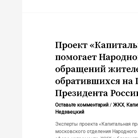
помогает
депутатам
первого
округа
Тверского
района
Проект «Капиталь
помогает Народно
обращений жител
обратившихся на
Президента Росси
Оставьте комментарий
/
ЖКХ
,
Капи
Недзвецкий
Эксперты проекта «Капитальная пр
московского отделения Народного 