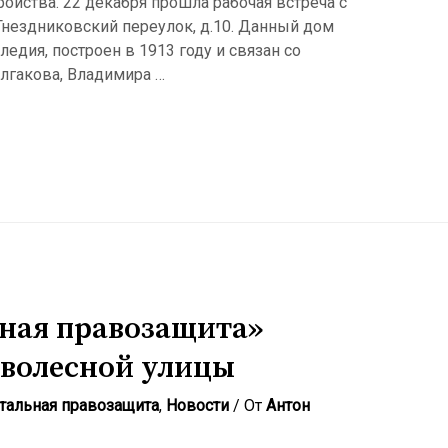
ойства. 22 декабря прошла рабочая встреча с
нездниковский переулок, д.10. Данный дом
едия, построен в 1913 году и связан со
гакова, Владимира …
ная правозащита»
волесной улицы
тальная правозащита
,
Новости
/ От
Антон