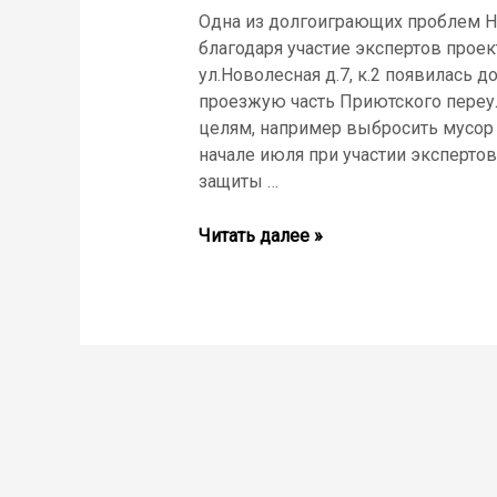
линию
Одна из долгоиграющих проблем Н
Президента
благодаря участие экспертов прое
России
ул.Новолесная д.7, к.2 появилась 
проезжую часть Приютского переу
целям, например выбросить мусор
начале июля при участии эксперто
защиты …
Проект
Читать далее »
«Капитальная
правозащита»
помог
жителям
Новолесной
улицы