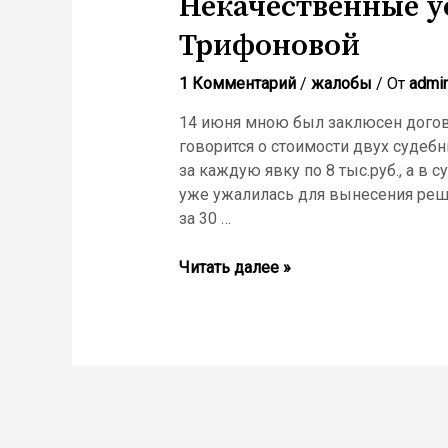
Некачественные у
Трифоновой
1 Комментарий
/
жалобы
/ От
admi
14 июня мною был заклюсен догов
говорится о стоимости двух судебн
за каждую явку по 8 тыс.руб., а в 
уже ужалилась для вынесения реше
за 30 …
Читать далее »