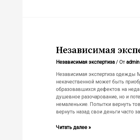
независимую
экспертизу
автомобиля
Независимая эксп
Независимая экспертиза
/ От
admin
Независимая экспертиза одежды М
некачественной может быть приоб
образовавшихся дефектов на недав
душевное разочарование, но и пот
немаленькие. Попытки вернуть тов
вернуть назад свои деньги часто з
Независимая
Читать далее »
экспертиза