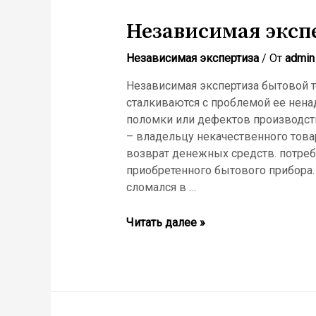
Независимая эксп
Независимая экспертиза
/ От
admin
Независимая экспертиза бытовой т
сталкиваются с проблемой ее нен
поломки или дефектов производств
– владельцу некачественного товар
возврат денежных средств. потреб
приобретенного бытового прибора.
сломался в …
Независимая
Читать далее »
экспертиза
бытовой
техники