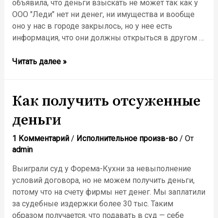
объявила, что деньги взыскать не может так как у
ООО "Леди" нет ни денег, ни имущества и вообще
оно у нас в городе закрылось, но у нее есть
информация, что они должны открыться в другом …
выиграла
Читать далее »
суд
по
косметике
Как получить отсуженные
дешели,
деньги
как
вернуть
1 Комментарий
/
Исполнительное произв-во
/ От
деньги
admin
по
судебному
Выиграли суд у Форема-Кухни за невыполнение
иску?
условий договора, но не можем получить деньги,
потому что на счету фирмы нет денег. Мы заплатили
за судебные издержки более 30 тыс. Таким
образом получается, что подавать в суд — себе