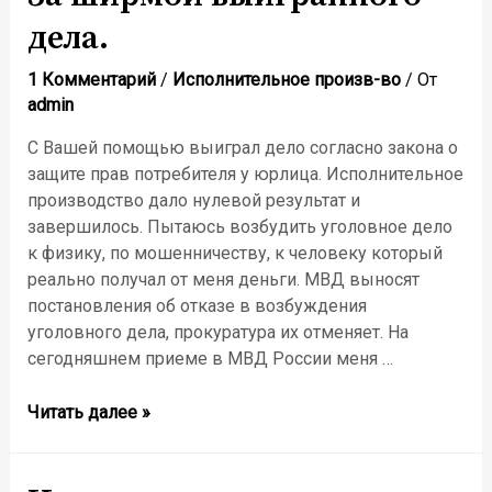
просрочку
дела.
оплаты
—
1 Комментарий
/
Исполнительное произв-во
/ От
вопрос
admin
ответчика
С Вашей помощью выиграл дело согласно закона о
защите прав потребителя у юрлица. Исполнительное
производство дало нулевой результат и
завершилось. Пытаюсь возбудить уголовное дело
к физику, по мошенничеству, к человеку который
реально получал от меня деньги. МВД выносят
постановления об отказе в возбуждения
уголовного дела, прокуратура их отменяет. На
сегодняшнем приеме в МВД России меня …
За
Читать далее »
ширмой
выигранного
дела.