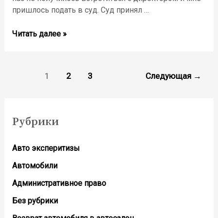
пришлось подать в суд. Суд принял …
Шуба
Читать далее »
с
2-
мя
Пагинация
1
2
3
Следующая
→
дырками
записей
—
как
оспорить
Рубрики
решение
суда
Авто эксперитизы
Автомобили
Административное право
Без рубрики