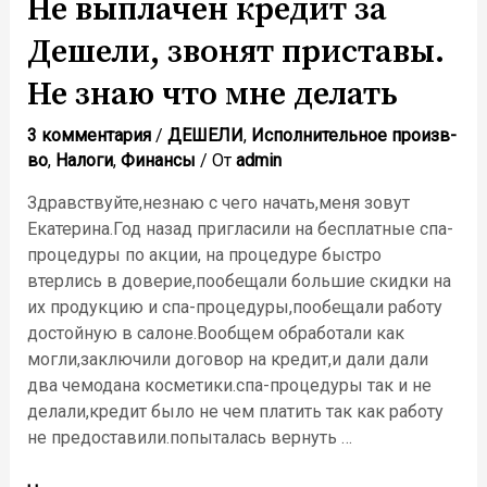
Не выплачен кредит за
Дешели, звонят приставы.
Не знаю что мне делать
3 комментария
/
ДЕШЕЛИ
,
Исполнительное произв-
во
,
Налоги
,
Финансы
/ От
admin
Здравствуйте,незнаю с чего начать,меня зовут
Екатерина.Год назад пригласили на бесплатные спа-
процедуры по акции, на процедуре быстро
втерлись в доверие,пообещали большие скидки на
их продукцию и спа-процедуры,пообещали работу
достойную в салоне.Вообщем обработали как
могли,заключили договор на кредит,и дали дали
два чемодана косметики.спа-процедуры так и не
делали,кредит было не чем платить так как работу
не предоставили.попыталась вернуть …