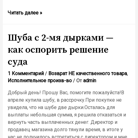
Взыскание
Читать далее »
пений
Шуба с 2-мя дырками —
как оспорить решение
суда
1 Комментарий
/
Возврат НЕ качественного товара
,
Исполнительное произв-во
/ От
admin
Добрый день! Прошу Вас, помогите пожалуйста!В
апреле купила шубу, в рассрочку.При покупке не
увидела, что на шубе две дырки.Осталась для
выплаты небольшая сумма, я решила отказаться и
вернуть часть выплаченных денег. Директор и
продавец магазина долго тянули время, в итоге у
нас не получилось встретиться с директором и мне