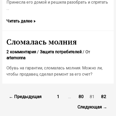
Принесла его домой и решила разобрать и спрятать
…
Можно
Читать далее »
ли
заменить
качественный
Сломалась молния
товар
на
2 комментария
/
Защита потребителей
/ От
artemonna
анологичный
без
Обувь на гарантии, сломалась молния. Можно ли,
чека?
чтобы продавец сделал ремонт за его счет?
(Не
могу
его
Пагинация
собрать)
←
Предыдущая
1
…
80
81
82
записей
Следующая
→