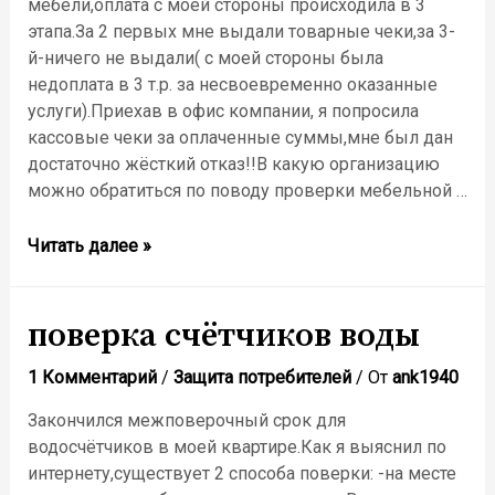
мебели,оплата с моей стороны происходила в 3
этапа.За 2 первых мне выдали товарные чеки,за 3-
й-ничего не выдали( с моей стороны была
недоплата в 3 т.р. за несвоевременно оказанные
услуги).Приехав в офис компании, я попросила
кассовые чеки за оплаченные суммы,мне был дан
достаточно жёсткий отказ!!В какую организацию
можно обратиться по поводу проверки мебельной …
Кассовый
Читать далее »
чек-
ОТКАЗ!!
поверка счётчиков воды
1 Комментарий
/
Защита потребителей
/ От
ank1940
Закончился межповерочный срок для
водосчётчиков в моей квартире.Как я выяснил по
интернету,существует 2 способа поверки: -на месте