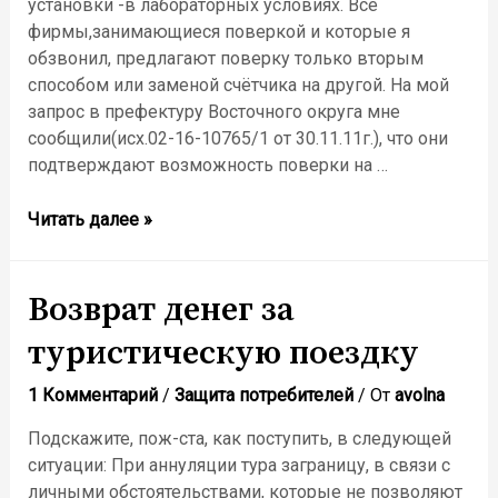
установки -в лабораторных условиях. Все
фирмы,занимающиеся поверкой и которые я
обзвонил, предлагают поверку только вторым
способом или заменой счётчика на другой. На мой
запрос в префектуру Восточного округа мне
сообщили(исх.02-16-10765/1 от 30.11.11г.), что они
подтверждают возможность поверки на …
поверка
Читать далее »
счётчиков
воды
Возврат денег за
туристическую поездку
1 Комментарий
/
Защита потребителей
/ От
avolna
Подскажите, пож-ста, как поступить, в следующей
ситуации: При аннуляции тура заграницу, в связи с
личными обстоятельствами, которые не позволяют