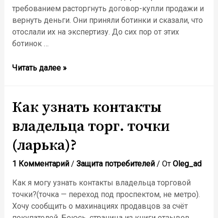
требованием расторгнуть договор-купли продажи и
вернуть деньги. Они приняли ботинки и сказали, что
отослали их на экспертизу. До сих пор от этих
ботинок …
Обувь
Читать далее »
без
гарантии.
Что
Как узнать контакты
делать?
владельца торг. точки
(ларька)?
1 Комментарий
/
Защита потребителей
/ От
Oleg_ad
Как я могу узнать контакты владельца торговой
точки?(точка — переход под проспектом, не метро).
Хочу сообщить о махинациях продавцов за счёт
покупателей. Боюсь, страница из книги отзывов