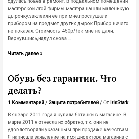
сдулась.повез в ремонт. В подвальном помещении
мастерской этой фирмы мастера нашли маленькую
дырочку,заклеили её при мне,прослушали
прибором на предмет других дырок.Прибор ничего
не показал. Стоимость-450р.Чек мне не дали.
Вернувшись,надул снова …
Надувная
Читать далее »
кровать
Обувь без гарантии. Что
делать?
1 Комментарий
/
Защита потребителей
/ От
IrisStark
В январе 2011 года я купила ботинки в магазине. В
марте 2011 я отнесла их обратно, т.к. они не
удовлетворяли указанным при продаже качествам.
Я написала заявление на имя директора магазина с