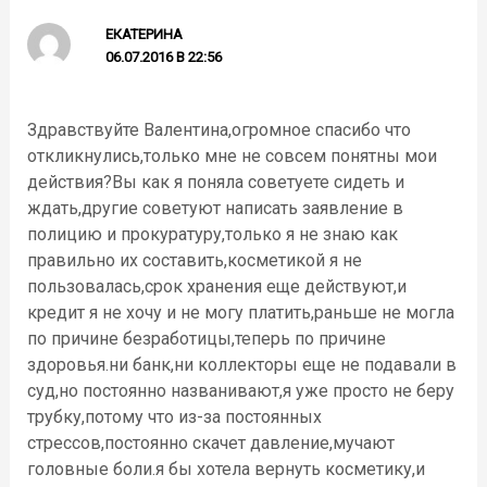
ЕКАТЕРИНА
06.07.2016 В 22:56
Здравствуйте Валентина,огромное спасибо что
откликнулись,только мне не совсем понятны мои
действия?Вы как я поняла советуете сидеть и
ждать,другие советуют написать заявление в
полицию и прокуратуру,только я не знаю как
правильно их составить,косметикой я не
пользовалась,срок хранения еще действуют,и
кредит я не хочу и не могу платить,раньше не могла
по причине безработицы,теперь по причине
здоровья.ни банк,ни коллекторы еще не подавали в
суд,но постоянно названивают,я уже просто не беру
трубку,потому что из-за постоянных
стрессов,постоянно скачет давление,мучают
головные боли.я бы хотела вернуть косметику,и