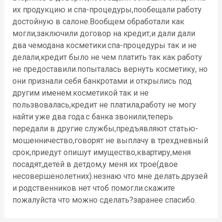
их продукцию и спа-процедуры,пообещали работу
достойную в салоне.Вообщем обработали как
могли,заключили договор на кредит,и дали дали
два чемодана косметики.спа-процедуры так и не
делали,кредит было не чем платить так как работу
не предоставили.попыталась вернуть косметику, но
они признали себя банкротами и открылись под
другим именем.косметикой так и не
пользвовалась,кредит не платила,работу не могу
найти уже два года.с банка звонили,теперь
передали в другие службы,предъявляют статью-
мошенничество,говорят не выплачу в трехдневный
срок,приедут опишут имущество,квартиру,меня
посадят,детей в детдом,у меня их трое(двое
несовершенолетних).незнаю что мне делать.друзей
и родственников нет чтоб помогли.скажите
пожалуйста что можно сделать?заранее спасибо.