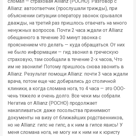
сломал — страховая Allianz (РОСНО). Разговор с
Allianz: автоответчик (прослушали трижды), при
объяснении ситуации оператору звонок срывался
дважды, на третий раз пришлось отвечать на много
ненужных вопросов. Почти 2 часа ждали от Allianz
обещанного в течение 30 минут звонка с
прояснением что делать — куда обращаться. От них
не было информации — гид звонил в греческую
страховую, там сообщали в течение 2-х часов, Что
им не звонили! Потому пришлось снова звонить в
Allianz. Результат помощи Allianz: почти 3 часа ждали
врача, потом еще час добирались до столичной
клиники, а когда сломана нога, то 4 часа — это ООО-
чень тяжело и очень долго. Все чеки мы собрали.
Негатив от Allianz (РОСНО) продолжает
накапливаться: даже посольства принимают
документы на визу от ближайших родственников,
но не Allianz: гипс не гипс, а к ним в гипсе явись! У
меня сломана нога, не могу ни к ним ни к юристу