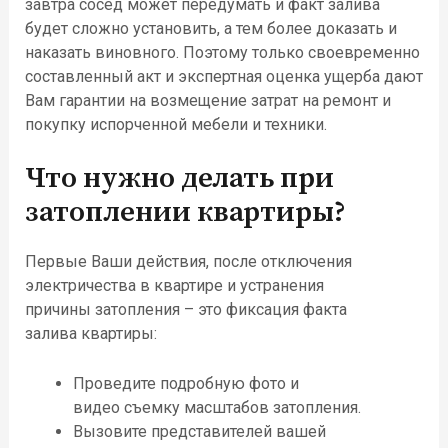
завтра сосед может передумать и факт залива
будет сложно установить, а тем более доказать и
наказать виновного. Поэтому только своевременно
составленный акт и экспертная оценка ущерба дают
Вам гарантии на возмещение затрат на ремонт и
покупку испорченной мебели и техники.
Что нужно делать при
затоплении квартиры
?
Перв
ые Ваши действия, после отключения
электричества в квартире и устранения
п
ричин
ы
затопления
– это фиксация факта
зали
ва
квартиры:
Прове
дите подробную
фото и
видео
съемку
масштабов затопления.
Выз
овите
представителей вашей