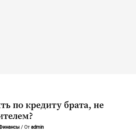
ть по кредиту брата, не
ителем?
Финансы
/ От
admin