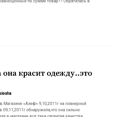
й равноценный по сумме товар?? Обратилась в
 она красит одежду..это
siesha
в Магазине «Алеф» 9,10,2011г на планерной
в 09,11,2011г обнаружила,что она сильно
ла в магазине все таки гарантия качества