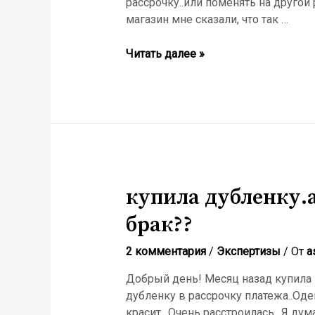
рассрочку..или поменять на друго
магазин мне сказали, что так …
Читать далее »
купила дубленку.а
брак??
2 комментария
/
Экспертизы
/ От
a
Добрый день! Месяц назад купила 
дубленку в рассрочку платежа..Оде
красит…Очень расстроилась ..Я дума