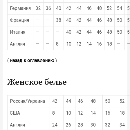
Германия
32
36
40
42
44
46
48
52
54
5
Франция
—
—
38
40
42
44
46
48
50
5
Италия
—
—
—
40
42
44
46
48
50
5
Англия
—
—
8
10
12
14
16
18
—
(
назад к оглавлению
)
Женское белье
Россия/Украина
42
44
46
48
50
52
США
8
10
12
14
16
18
Англия
24
26
28
30
32
34