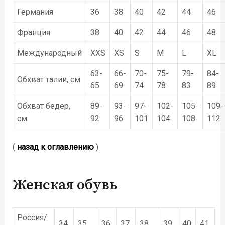
Германия
36
38
40
42
44
46
Франция
38
40
42
44
46
48
Международный
XXS
XS
S
M
L
XL
63-
66-
70-
75-
79-
84-
Обхват талии, см
65
69
74
78
83
89
Обхват бедер,
89-
93-
97-
102-
105-
109-
см
92
96
101
104
108
112
(
назад к оглавлению
)
Женская обувь
Россия/
34
35
36
37
38
39
40
41