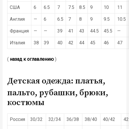
США
6
6.5
7
7.5
8.5
9
10
11
Англия
—
6
6.5
7
8
9
9.5
10.5
Франция
—
—
39
41
43
44.5
45.5
—
Италия
38
39
40
42
44
45
46
47
(
назад к оглавлению
)
Детская одежда: платья,
пальто, рубашки, брюки,
костюмы
Россия
30/32
32/34
36/38
38/40
40/42
42