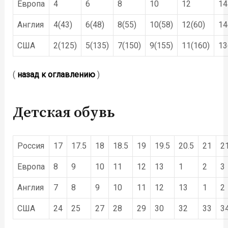
Европа
4
6
8
10
12
14
Англия
4(43)
6(48)
8(55)
10(58)
12(60)
14
США
2(125)
5(135)
7(150)
9(155)
11(160)
13
(
назад к оглавлению
)
Детская обувь
Россия
17
17.5
18
18.5
19
19.5
20.5
21
21
Европа
8
9
10
11
12
13
1
2
3
Англия
7
8
9
10
11
12
13
1
2
США
24
25
27
28
29
30
32
33
3